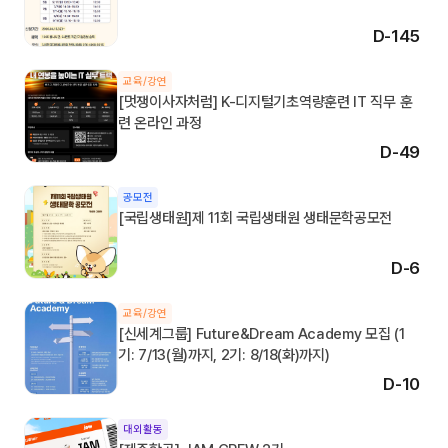
D-145
교육/강연
[멋쟁이사자처럼] K-디지털기초역량훈련 IT 직무 훈
련 온라인 과정
D-49
공모전
[국립생태원]제 11회 국립생태원 생태문학공모전
D-6
교육/강연
[신세계그룹] Future&Dream Academy 모집 (1
기: 7/13(월)까지, 2기: 8/18(화)까지)
D-10
대외활동