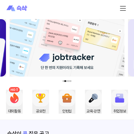
HOT
대외활동
공모전
인턴십
교육·︎강연
취업정보
슥삭이
콕
집은 공고