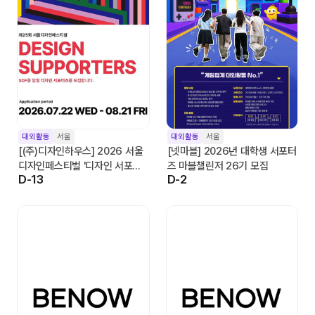
대외활동
서울
대외활동
서울
[(주)디자인하우스] 2026 서울
[넷마블] 2026년 대학생 서포터
디자인페스티벌 '디자인 서포터
즈 마블챌린저 26기 모집
D-13
D-2
즈' 모집