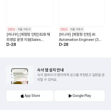
인턴십
서울 서초구
인턴십
서울 서초구
[비나우] [체험형 인턴] B2B 해
[비나우] [체험형 인턴] AI
외영업 운영 지원(Sales
Automation Engineer (3개
D-28
D-28
Operations Assistant)(6개
월~)
월~)
슥삭 앱 설치 안내
슥삭 앱에서 더 편리하게 공고를 추천받고 일정을 관
리할 수 있어요
App Store
Google Play