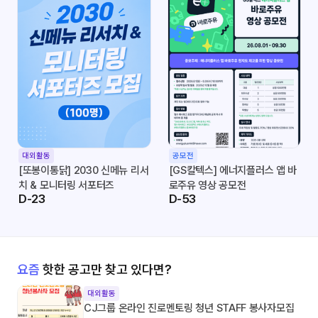
대외활동
공모전
[또봉이통닭] 2030 신메뉴 리서
[GS칼텍스] 에너지플러스 앱 바
치 & 모니터링 서포터즈
로주유 영상 공모전
D-23
D-53
요즘
핫한 공고만 찾고 있다면?
대외활동
CJ그룹 온라인 진로멘토링 청년 STAFF 봉사자모집