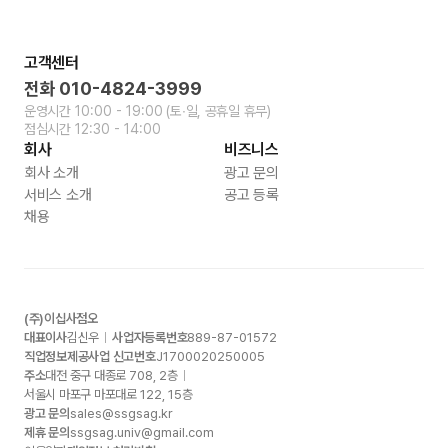
고객센터
전화
010-4824-3999
운영시간
10:00 - 19:00
(토∙일, 공휴일 휴무)
점심시간
12:30 - 14:00
회사
비즈니스
회사 소개
광고 문의
서비스 소개
공고 등록
채용
(주)이십사점오
대표이사
김신우
사업자등록번호
889-87-01572
직업정보제공사업 신고번호
J1700020250005
주소
대전 중구 대종로
708, 2
층
서울시 마포구 마포대로
122, 15
층
광고 문의
sales@ssgsag.kr
제휴 문의
ssgsag.univ@gmail.com