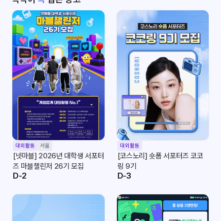
대외활동
서울
대외활동
[넷마블] 2026년 대학생 서포터
[코스노리] 숏폼 서포터즈 코코
즈 마블챌린저 26기 모집
링 9기
D-2
D-3