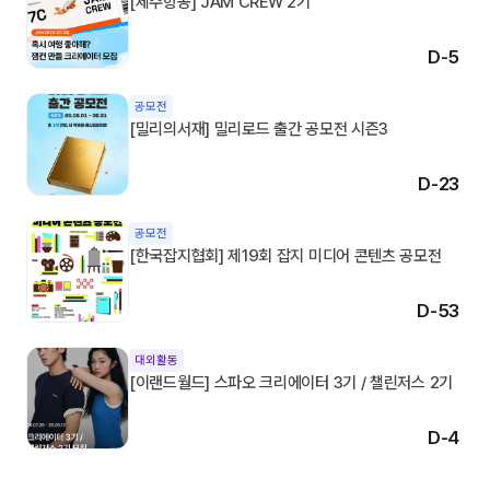
[제주항공] JAM CREW 2기
D-5
공모전
[밀리의서재] 밀리로드 출간 공모전 시즌3
D-23
공모전
[한국잡지협회] 제19회 잡지 미디어 콘텐츠 공모전
D-53
대외활동
[이랜드월드] 스파오 크리에이터 3기 / 챌린저스 2기
D-4