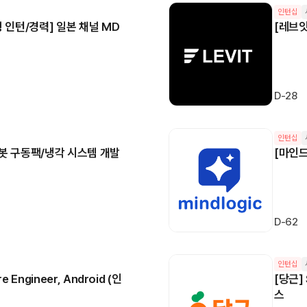
인턴십
형 인턴/경력] 일본 채널 MD
[레브잇
D-28
인턴십
봇 구동팩/냉각 시스템 개발
[마인드
D-62
인턴십
e Engineer, Android (인
[당근] 
스