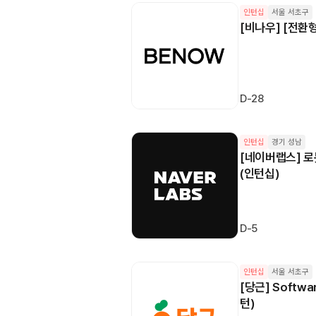
인턴십
서울 서초구
[비나우] [전환
D-28
인턴십
경기 성남
[네이버랩스] 로
(인턴십)
D-5
인턴십
서울 서초구
[당근] Softwar
턴)