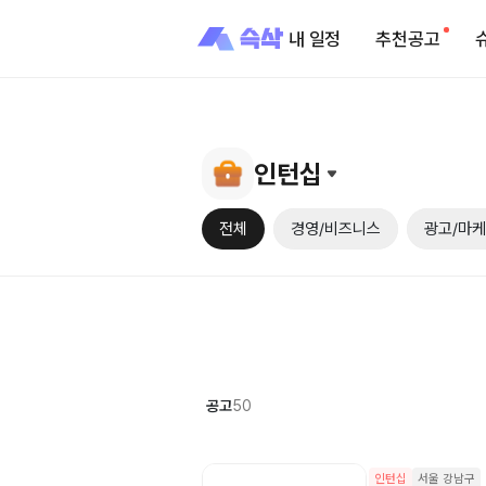
내 일정
추천공고
인턴십
전체
경영/비즈니스
광고/마
공고
50
인턴십
서울 강남구