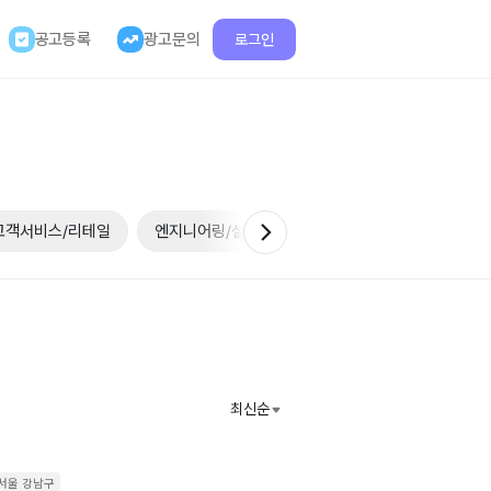
공고등록
광고문의
로그인
고객서비스/리테일
엔지니어링/설계
제조/생산
기타
Next slide
최신순
서울 강남구