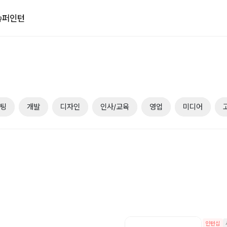
슈퍼인턴
케팅
개발
디자인
인사/교육
영업
미디어
인턴십