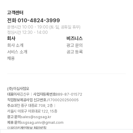
고객센터
전화
010-4824-3999
운영시간
10:00 - 19:00
(토∙일, 공휴일 휴무)
점심시간
12:30 - 14:00
회사
비즈니스
회사 소개
광고 문의
서비스 소개
공고 등록
채용
(주)이십사점오
대표이사
김신우
사업자등록번호
889-87-01572
직업정보제공사업 신고번호
J1700020250005
주소
대전 중구 대종로
708, 2
층
서울시 마포구 마포대로
122, 15
층
광고 문의
sales@ssgsag.kr
제휴 문의
ssgsag.univ@gmail.com
이용약관
개인정보 처리방침