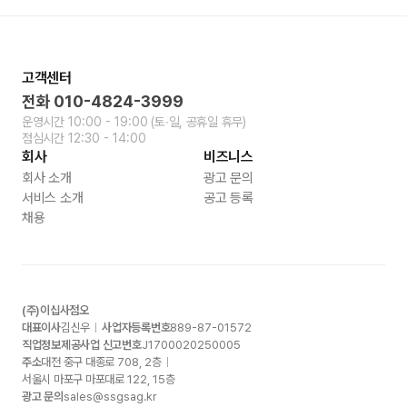
고객센터
전화
010-4824-3999
운영시간
10:00 - 19:00
(토∙일, 공휴일 휴무)
점심시간
12:30 - 14:00
회사
비즈니스
회사 소개
광고 문의
서비스 소개
공고 등록
채용
(주)이십사점오
대표이사
김신우
사업자등록번호
889-87-01572
직업정보제공사업 신고번호
J1700020250005
주소
대전 중구 대종로
708, 2
층
서울시 마포구 마포대로
122, 15
층
광고 문의
sales@ssgsag.kr