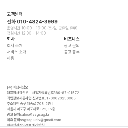
고객센터
전화
010-4824-3999
운영시간
10:00 - 19:00
(토∙일, 공휴일 휴무)
점심시간
12:30 - 14:00
회사
비즈니스
회사 소개
광고 문의
서비스 소개
공고 등록
채용
(주)이십사점오
대표이사
김신우
사업자등록번호
889-87-01572
직업정보제공사업 신고번호
J1700020250005
주소
대전 중구 대종로
708, 2
층
서울시 마포구 마포대로
122, 15
층
광고 문의
sales@ssgsag.kr
제휴 문의
ssgsag.univ@gmail.com
이용약관
개인정보 처리방침