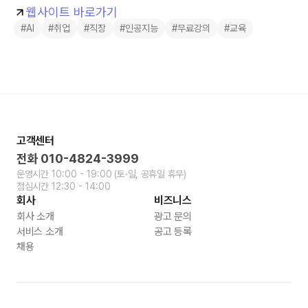
웹사이트 바로가기
#AI
#취업
#직장
#인공지능
#무료강의
#교육
고객센터
전화
010-4824-3999
운영시간
10:00 - 19:00
(토∙일, 공휴일 휴무)
점심시간
12:30 - 14:00
회사
비즈니스
회사 소개
광고 문의
서비스 소개
공고 등록
채용