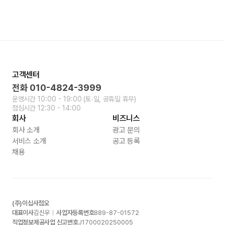
고객센터
전화
010-4824-3999
운영시간
10:00 - 19:00
(토∙일, 공휴일 휴무)
점심시간
12:30 - 14:00
회사
비즈니스
회사 소개
광고 문의
서비스 소개
공고 등록
채용
(주)이십사점오
대표이사
김신우
사업자등록번호
889-87-01572
직업정보제공사업 신고번호
J1700020250005