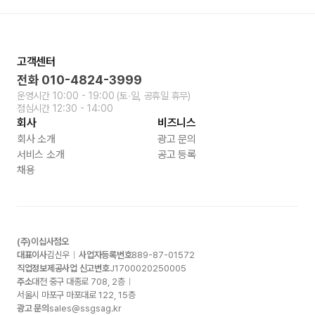
고객센터
전화
010-4824-3999
운영시간
10:00 - 19:00
(토∙일, 공휴일 휴무)
점심시간
12:30 - 14:00
회사
비즈니스
회사 소개
광고 문의
서비스 소개
공고 등록
채용
(주)이십사점오
대표이사
김신우
사업자등록번호
889-87-01572
직업정보제공사업 신고번호
J1700020250005
주소
대전 중구 대종로
708, 2
층
서울시 마포구 마포대로
122, 15
층
광고 문의
sales@ssgsag.kr