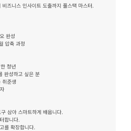
 비즈니스 인사이트 도출까지 풀스택 마스터.

오 완성

월 압축 과정

한 청년

 완성하고 싶은 분

 취준생

자

도구 삼아 스마트하게 배웁니다.

터합니다.

고를 확장합니다.
