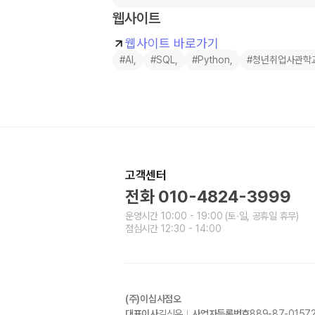
웹사이트
웹사이트 바로가기
#AI,
#SQL,
#Python,
#청년취업사관학
고객센터
전화
010-4824-3999
운영시간
10:00 - 19:00
(토∙일, 공휴일 휴무)
점심시간
12:30 - 14:00
(주)이십사점오
대표이사
김신우
사업자등록번호
889-87-0157