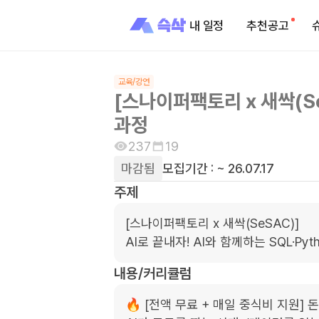
내 일정
추천공고
교육/강연
[스나이퍼팩토리 x 새싹(Se
과정
237
19
마감됨
모집기간 :
~ 26.07.17
주제
[스나이퍼팩토리 x 새싹(SeSAC)]

AI로 끝내자! AI와 함께하는 SQL·Pyt
내용/커리큘럼
🔥 [전액 무료 + 매일 중식비 지원] 