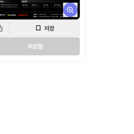
저장
마감됨