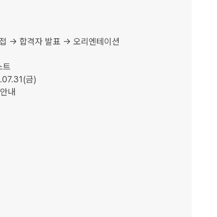
접 → 합격자 발표 → 오리엔테이션

트

07.31(금)

안내
