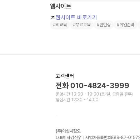
웹사이트
웹사이트 바로가기
#AI교육
#무료교육
#인턴십
#취업준비
고객센터
전화
010-4824-3999
운영시간
10:00 - 19:00
(토∙일, 공휴일 휴무)
점심시간
12:30 - 14:00
(주)이십사점오
대표이사
김신우
사업자등록번호
889-87-0157