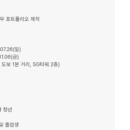
 실무 포트폴리오 제작

07.26(일)

1.06(금)

도보 1분 거리, SG타워 2층)

 청년

및 졸업생
