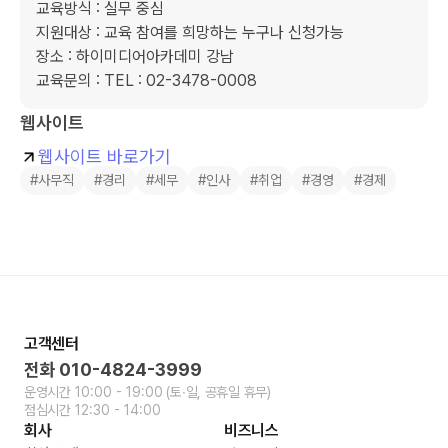
교육방식 : 실무 중심

지원대상 : 교육 참여를 희망하는 누구나 신청가능

장소 : 하이미디어아카데미 강남

교육문의 : TEL : 02-3478-0008
웹사이트
웹사이트 바로가기
#사무직
#경리
#세무
#인사
#취업
#경영
#경제
고객센터
전화
010-4824-3999
운영시간
10:00 - 19:00
(토∙일, 공휴일 휴무)
점심시간
12:30 - 14:00
회사
비즈니스