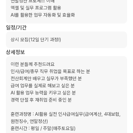
연말정산 프로세스 이해

엑셀 및 실무 프로그램 활용

AI를 활용한 업무 자동화 및 효율화
일정/기간
상시 모집(12일 단기 과정!)
상세정보
이런 분들께 추천드려요

인사/급여/총무 직무 취업을 목표로 하는 분

전산회계만 배우고 실무가 부족했던 분

급여 업무를 실제로 해보고 싶은 분

AI 활용 업무 능력을 키우고 싶은 분

경력 단절 후 재취업 준비 중인 분

훈련과정명 : AI활용 실전 인사급여실무(급여계산, 4대보험, 
원천징수, 연말정산)

훈련시간 : 평일 / 주말(매주토요일) 
