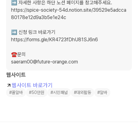
➡️ 자세한 사항은 하단 노션 페이지를 참고해주세요.

https://spice-society-54d.notion.site/39529e5adcca
80178e12d9a3b5e1e24c

➡️ 신청 링크 바로가기

https://forms.gle/KR4723fDhU81SJ6n6

☎️문의

saeram00@future-orange.com
웹사이트
웹사이트 바로가기
#꿀알바
#50만원
#시민패널
#대외활동
#알바