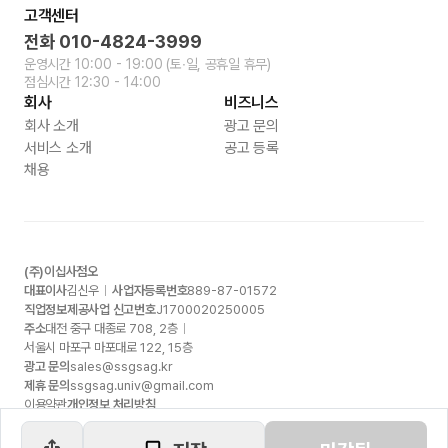
고객센터
전화
010-4824-3999
운영시간
10:00 - 19:00
(토∙일, 공휴일 휴무)
점심시간
12:30 - 14:00
회사
비즈니스
회사 소개
광고 문의
서비스 소개
공고 등록
채용
(주)이십사점오
대표이사
김신우
사업자등록번호
889-87-01572
직업정보제공사업 신고번호
J1700020250005
주소
대전 중구 대종로
708, 2
층
서울시 마포구 마포대로
122, 15
층
광고 문의
sales@ssgsag.kr
제휴 문의
ssgsag.univ@gmail.com
이용약관
개인정보 처리방침