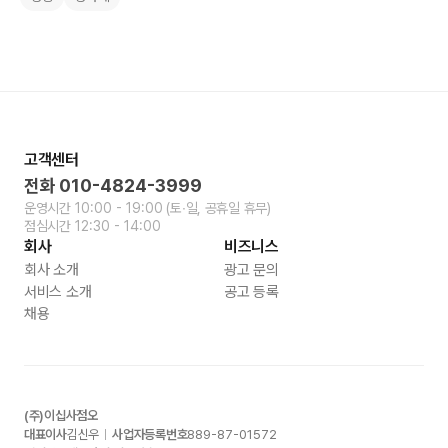
고객센터
전화
010-4824-3999
운영시간
10:00 - 19:00
(토∙일, 공휴일 휴무)
점심시간
12:30 - 14:00
회사
비즈니스
회사 소개
광고 문의
서비스 소개
공고 등록
채용
(주)이십사점오
대표이사
김신우
사업자등록번호
889-87-01572