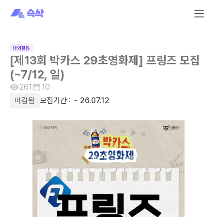
대외활동
[제13회 박카스 29초영화제] 프링즈 모집
(~7/12, 일)
261
10
마감됨
모집기간 :
~ 26.07.12