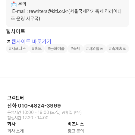
📩 문의 

 E-mail : rewriters@klti.or.kr(서울국제작가축제 리라이터
즈 운영 사무국)
웹사이트
웹사이트 바로가기
#서포터즈
#홍보
#문화예술
#축제
#대외활동
#축제홍보
고객센터
전화
010-4824-3999
운영시간
10:00 - 19:00
(토∙일, 공휴일 휴무)
점심시간
12:30 - 14:00
회사
비즈니스
회사 소개
광고 문의