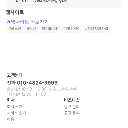
  - E-mail : hyel2424@gfgf.kr
웹사이트
웹사이트 바로가기
#공모전
#청년
#미래세대
#리네이밍
#청년지원사업
고객센터
전화
010-4824-3999
운영시간
10:00 - 19:00
(토∙일, 공휴일 휴무)
점심시간
12:30 - 14:00
회사
비즈니스
회사 소개
광고 문의
서비스 소개
공고 등록
채용