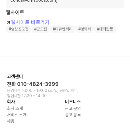
conds@dmzdocs.com)
웹사이트
웹사이트 바로가기
#영상공모전
#공모전
#다큐멘터리
#영화제
#대외활동
고객센터
전화
010-4824-3999
운영시간
10:00 - 19:00
(토∙일, 공휴일 휴무)
점심시간
12:30 - 14:00
회사
비즈니스
회사 소개
광고 문의
서비스 소개
공고 등록
채용