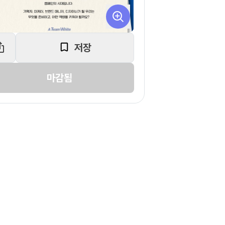
저장
마감됨