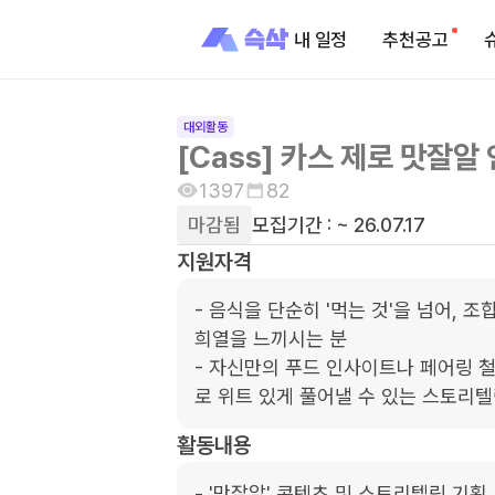
내 일정
추천공고
대외활동
[Cass] 카스 제로 맛잘알
1397
82
마감됨
모집기간 :
~ 26.07.17
지원자격
- 음식을 단순히 '먹는 것'을 넘어, 
희열을 느끼시는 분

- 자신만의 푸드 인사이트나 페어링 철
로 위트 있게 풀어낼 수 있는 스토리텔
활동내용
- '맛잘알' 콘텐츠 및 스토리텔링 기획
