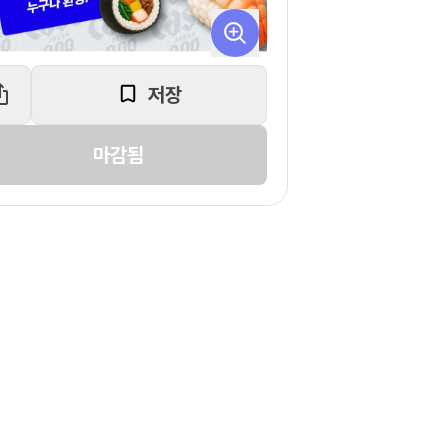
저장
마감됨