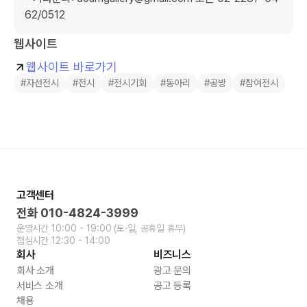
62/0512
웹사이트
웹사이트 바로가기
#자선전시
#전시
#전시기회
#동아리
#공방
#참여전시
고객센터
전화
010-4824-3999
운영시간
10:00 - 19:00
(토∙일, 공휴일 휴무)
점심시간
12:30 - 14:00
회사
비즈니스
회사 소개
광고 문의
서비스 소개
공고 등록
채용