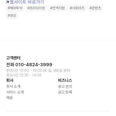
웹사이트 바로가기
#해외투어
#프리다이빙
#전액지원
#서포터즈
#콘텐츠
#영상
고객센터
전화
010-4824-3999
운영시간
10:00 - 19:00
(토∙일, 공휴일 휴무)
점심시간
12:30 - 14:00
회사
비즈니스
회사 소개
광고 문의
서비스 소개
공고 등록
채용