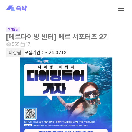
대외활동
[메르다이빙 센터] 메르 서포터즈 2기
555
17
마감됨
모집기간 :
~ 26.07.13