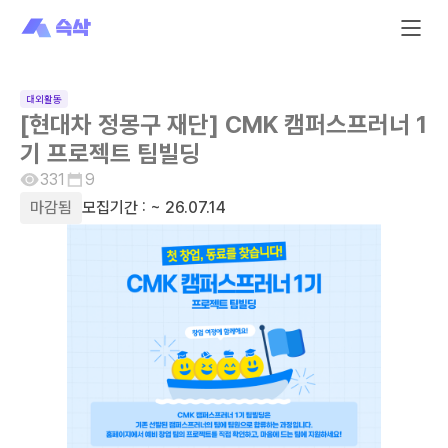
대외활동
[현대차 정몽구 재단] CMK 캠퍼스프러너 1
기 프로젝트 팀빌딩
331
9
마감됨
모집기간 :
~ 26.07.14