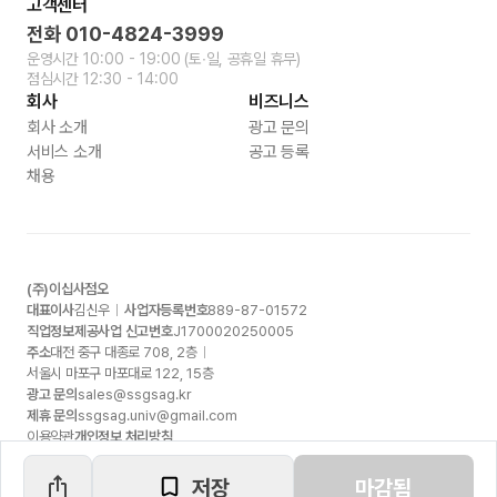
고객센터
전화
010-4824-3999
운영시간
10:00 - 19:00
(토∙일, 공휴일 휴무)
점심시간
12:30 - 14:00
회사
비즈니스
회사 소개
광고 문의
서비스 소개
공고 등록
채용
(주)이십사점오
대표이사
김신우
사업자등록번호
889-87-01572
직업정보제공사업 신고번호
J1700020250005
주소
대전 중구 대종로
708, 2
층
서울시 마포구 마포대로
122, 15
층
광고 문의
sales@ssgsag.kr
제휴 문의
ssgsag.univ@gmail.com
이용약관
개인정보 처리방침
저장
마감됨