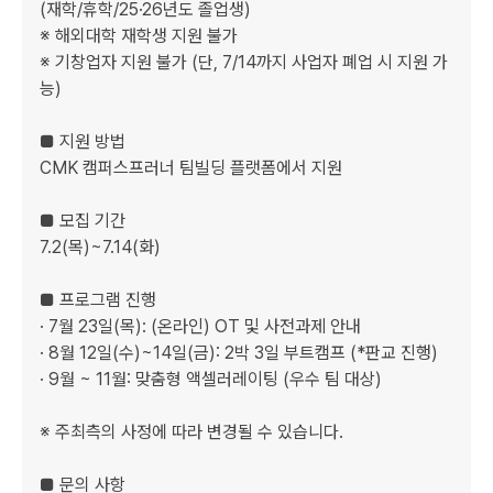
(재학/휴학/25·26년도 졸업생)

※ 해외대학 재학생 지원 불가

※ 기창업자 지원 불가 (단, 7/14까지 사업자 폐업 시 지원 가
능)

■ 지원 방법

CMK 캠퍼스프러너 팀빌딩 플랫폼에서 지원

■ 모집 기간

7.2(목)~7.14(화)

■ 프로그램 진행

· 7월 23일(목): (온라인) OT 및 사전과제 안내

· 8월 12일(수)~14일(금): 2박 3일 부트캠프 (*판교 진행)

· 9월 ~ 11월: 맞춤형 액셀러레이팅 (우수 팀 대상)

※ 주최측의 사정에 따라 변경될 수 있습니다.

■ 문의 사항
