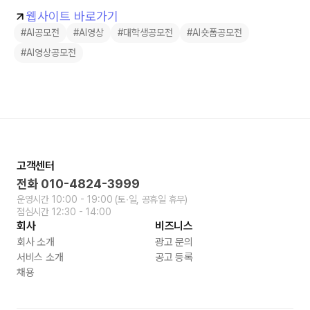
웹사이트 바로가기
#AI공모전
#AI영상
#대학생공모전
#AI숏폼공모전
#AI영상공모전
고객센터
전화
010-4824-3999
운영시간
10:00 - 19:00
(토∙일, 공휴일 휴무)
점심시간
12:30 - 14:00
회사
비즈니스
회사 소개
광고 문의
서비스 소개
공고 등록
채용