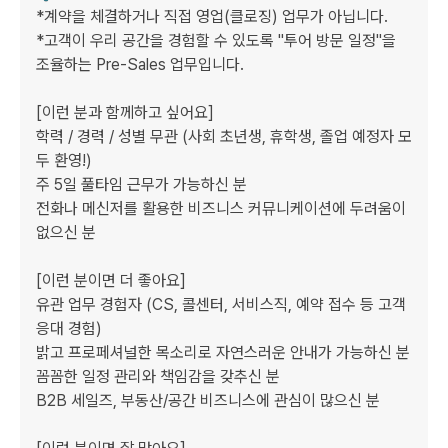
*계약을 체결하거나 직접 영업(클로징) 업무가 아닙니다.

*고객이 우리 공간을 경험할 수 있도록 "투어 방문 일정"을 
조율하는 Pre-Sales 업무입니다.

[이런 분과 함께하고 싶어요]

학력 / 경력 / 성별 무관 (사회 초년생, 휴학생, 졸업 예정자 모
두 환영!)

주 5일 풀타임 근무가 가능하신 분

전화나 메신저를 활용한 비즈니스 커뮤니케이션에 두려움이 
없으신 분

[이런 분이면 더 좋아요]

유관 업무 경험자 (CS, 콜센터, 서비스직, 예약 접수 등 고객 
응대 경험)

밝고 프로페셔널한 목소리로 자연스러운 안내가 가능하신 분

꼼꼼한 일정 관리와 책임감을 갖추신 분

B2B 세일즈, 부동산/공간 비즈니스에 관심이 많으신 분
