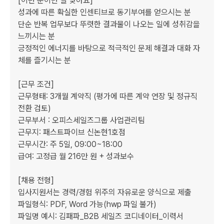
[이런 분이면 잘 맞아요]

성과에 따른 확실한 인센티브로 동기부여를 얻으시는 분

단순 반복 업무보다 뚜렷한 결과물이 나오는 일에 성취감을 
느끼시는 분

긍정적인 에너지를 바탕으로 적극적인 문제 해결과 대화 자
체를 즐기시는 분

[근무 조건]

근무형태: 3개월 계약직 (평가에 따른 계약 연장 및 정규직 
전환 검토)

근무부서 : 오피스세일즈그룹 사업관리팀

근무지: 패스트파이브 신논현1호점

근무시간: 주 5일, 09:00~18:00

급여: 고정급 월 216만 원 + 성과보수

[채용 전형]

입사지원서는 경력/경험 위주의 자유로운 양식으로 제출

파일형식: PDF, Word 가능(hwp 파일 불가)

파일명 예시: 김패파_B2B 세일즈 코디네이터_이력서 
