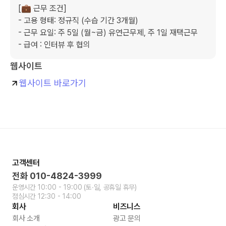
[💼 근무 조건]

- 고용 형태: 정규직 (수습 기간 3개월)

- 근무 요일: 주 5일 (월~금) 유연근무제, 주 1일 재택근무

- 급여 : 인터뷰 후 협의
웹사이트
웹사이트 바로가기
고객센터
전화
010-4824-3999
운영시간
10:00 - 19:00
(토∙일, 공휴일 휴무)
점심시간
12:30 - 14:00
회사
비즈니스
회사 소개
광고 문의