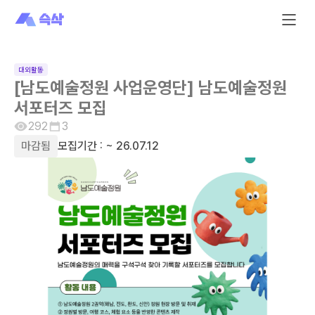
대외활동
[남도예술정원 사업운영단] 남도예술정원
서포터즈 모집
292
3
마감됨
모집기간 :
~ 26.07.12