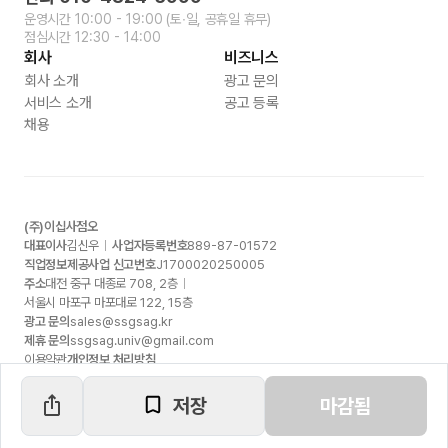
운영시간
10:00 - 19:00
(토∙일, 공휴일 휴무)
점심시간
12:30 - 14:00
회사
비즈니스
회사 소개
광고 문의
서비스 소개
공고 등록
채용
(주)이십사점오
대표이사
김신우
사업자등록번호
889-87-01572
직업정보제공사업 신고번호
J1700020250005
주소
대전 중구 대종로
708, 2
층
서울시 마포구 마포대로
122, 15
층
광고 문의
sales@ssgsag.kr
제휴 문의
ssgsag.univ@gmail.com
이용약관
개인정보 처리방침
저장
마감됨