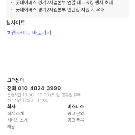
•  굿네이버스 경기2사업본부 연말 네트워킹 행사 초대

•  굿네이버스 경기2사업본부 인턴십 지원 시 우대
웹사이트
웹사이트 바로가기
고객센터
전화
010-4824-3999
운영시간
10:00 - 19:00
(토∙일, 공휴일 휴무)
점심시간
12:30 - 14:00
회사
비즈니스
회사 소개
광고 문의
서비스 소개
공고 등록
채용