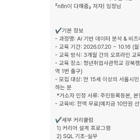
『n8n이 다해줌』 저자| 임정님

✔️기본 정보

- 과정명: AI 기반 데이터 분석 & 비
- 교육 기간: 2026.07.20 ~ 10.16 (
- 교육 방식: 3개월 간의 오프라인 교육
- 교육 장소: 청년취업사관학교 강북캠퍼
역 1번 출구)

- 모집 대상: 만 15세 이상의 서울시
하는 분

 *거소자 인정 서류: 주민등록등본, 본인 명의의 부동산 계약서, 고시원, 기숙사 입주 확인서

- 교육비: 전액 무료(예치금 10만원 선
✔️세부 커리큘럼

 1) 커리어 설계 프로그램

 2) SQL 기초-실무
