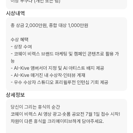
이상 누구나 (개인 또는 팀)
시상내역
총 상금 2,000만원, 종합 대상 1,000만원

수상 혜택

- 상장 수여

- 코웨이 비렉스 브랜드 마케팅 및 캠페인 콘텐츠로 활용 가
능

- AI-Kive 앰버서더 지정 및 AI 아티스트 배지 제공

- AI-Kive 매거진 내 수상작·인터뷰 게재

- 우수 수상자 스튜디오 프리윌루전 인턴십 기회 제공
상세정보
당신이 그리는 휴식의 순간

코웨이 비렉스 AI 영상 광고·숏폼 공모전 7월 1일 접수 시작!

차원이 다른 휴식을 크리에이티브하게 담아주세요.
