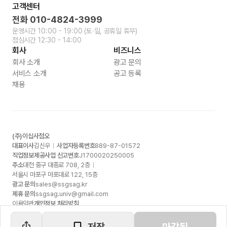
고객센터
전화
010-4824-3999
운영시간
10:00 - 19:00
(토∙일, 공휴일 휴무)
점심시간
12:30 - 14:00
회사
비즈니스
회사 소개
광고 문의
서비스 소개
공고 등록
채용
(주)이십사점오
대표이사
김신우
사업자등록번호
889-87-01572
직업정보제공사업 신고번호
J1700020250005
주소
대전 중구 대종로
708, 2
층
서울시 마포구 마포대로
122, 15
층
광고 문의
sales@ssgsag.kr
제휴 문의
ssgsag.univ@gmail.com
이용약관
개인정보 처리방침
저장