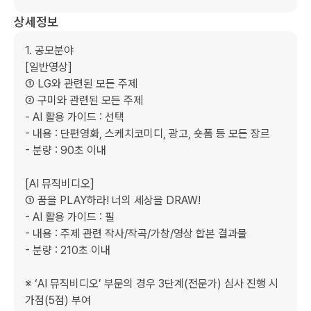
상세정보
1. 공모분야

[일반영상]

① LG와 관련된 모든 주제

② 구미와 관련된 모든 주제

- AI 활용 가이드 : 선택

- 내용 : 단편영화, 스케치코미디, 광고, 숏폼 등 모든 장르

- 분량 : 90초 이내

[AI 뮤직비디오]

① 꿈을 PLAY하라! 너의 세상을 DRAW!

- AI 활용 가이드 : 필

- 내용 : 주제 관련 작사/작곡/가창/영상 합본 결과물

- 분량 : 210초 이내

※ ‘AI 뮤직비디오’ 부문의 경우 3단계(전문가) 심사 진행 시 
가점(5점) 부여
