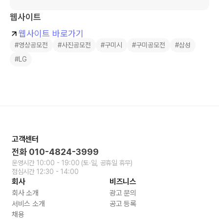
웹사이트
웹사이트 바로가기
#영상공모전
#사진공모전
#구미시
#구미공모전
#삼성
#LG
고객센터
전화
010-4824-3999
운영시간
10:00 - 19:00
(토∙일, 공휴일 휴무)
점심시간
12:30 - 14:00
회사
비즈니스
회사 소개
광고 문의
서비스 소개
공고 등록
채용