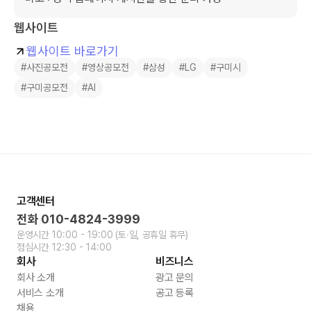
웹사이트
웹사이트 바로가기
#사진공모전
#영상공모전
#삼성
#LG
#구미시
#구미공모전
#AI
고객센터
전화
010-4824-3999
운영시간
10:00 - 19:00
(토∙일, 공휴일 휴무)
점심시간
12:30 - 14:00
회사
비즈니스
회사 소개
광고 문의
서비스 소개
공고 등록
채용