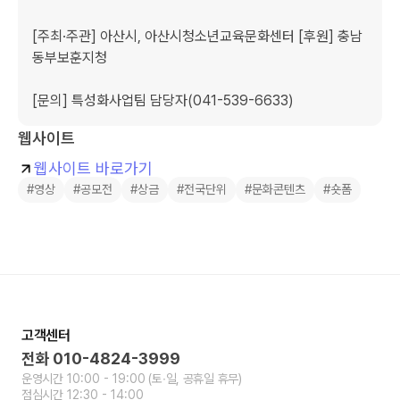
[주최·주관] 아산시, 아산시청소년교육문화센터 [후원] 충남
동부보훈지청

[문의] 특성화사업팀 담당자(041-539-6633)
웹사이트
웹사이트 바로가기
#영상
#공모전
#상금
#전국단위
#문화콘텐츠
#숏폼
고객센터
전화
010-4824-3999
운영시간
10:00 - 19:00
(토∙일, 공휴일 휴무)
점심시간
12:30 - 14:00