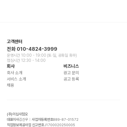
고객센터
전화
010-4824-3999
운영시간
10:00 - 19:00
(토∙일, 공휴일 휴무)
점심시간
12:30 - 14:00
회사
비즈니스
회사 소개
광고 문의
서비스 소개
공고 등록
채용
(주)이십사점오
대표이사
김신우
사업자등록번호
889-87-01572
직업정보제공사업 신고번호
J1700020250005