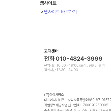
웹사이트
웹사이트 바로가기
고객센터
전화
010-4824-3999
운영시간
10:00 - 19:00
(토∙일, 공휴일 휴무)
점심시간
12:30 - 14:00
(주)이십사점오
대표이사
김신우
사업자등록번호
889-87-0157
직업정보제공사업 신고번호
J1700020250005
주소
대전 중구 대종로
708, 2
층
서울시 마포구 