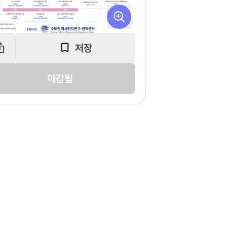
저장
마감됨