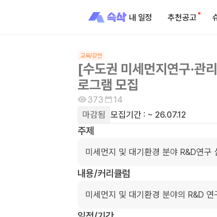
내 일정
추천공고
교육/강연
[수도권 미세먼지연구·관리
로그램 모집
373
14
마감됨
모집기간 :
~ 26.07.12
주제
미세먼지 및 대기환경 분야 R&D연구 
내용/커리큘럼
미세먼지 및 대기환경 분야의 R&D 연
일정/기간