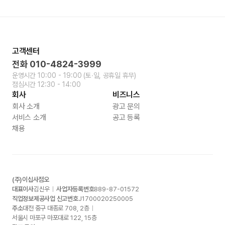
고객센터
전화
010-4824-3999
운영시간
10:00 - 19:00
(토∙일, 공휴일 휴무)
점심시간
12:30 - 14:00
회사
비즈니스
회사 소개
광고 문의
서비스 소개
공고 등록
채용
(주)이십사점오
대표이사
김신우
사업자등록번호
889-87-01572
직업정보제공사업 신고번호
J1700020250005
주소
대전 중구 대종로
708, 2
층
서울시 마포구 마포대로
122, 15
층