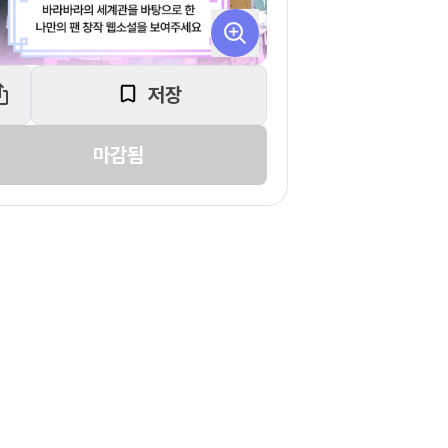
저장
마감됨