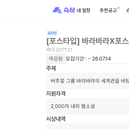
내 일정
추천공고
공모전
[포스타입] 바라바라X포스
530
21
마감됨
모집기간 :
~ 26.07.14
주제
버추얼 그룹 바라바라의 세계관을 바
지원자격
2,000자 내외 웹소설
시상내역