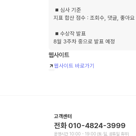
◾️심사 기준

지표 합산 점수 : 조회수, 댓글, 좋아요
◾️수상작 발표

8월 3주차 중으로 발표 예정
웹사이트
웹사이트 바로가기
고객센터
전화
010-4824-3999
운영시간
10:00 - 19:00
(토∙일, 공휴일 휴무)