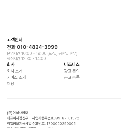
고객센터
전화
010-4824-3999
운영시간
10:00 - 19:00
(토∙일, 공휴일 휴무)
점심시간
12:30 - 14:00
회사
비즈니스
회사 소개
광고 문의
서비스 소개
공고 등록
채용
(주)이십사점오
대표이사
김신우
사업자등록번호
889-87-01572
직업정보제공사업 신고번호
J1700020250005