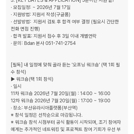
5. [KEY DATES & APPLICATION] 5분이면 지원 끝!  

· 모집일정: ~ 2026년 7월 17일

· 지원방법: 지원서 작성(구글폼)

· 선발방법:  지원서 검토 후 합격 여부 결정 (필요시 간단한 
전화 면접 진행)  

· 합격 발표: 지원서 접수 후 3일 이내 개별연락

· 문의: Bdan 본사 051-741-2754

[필독] 내 일정에 맞춰 골라 듣는 '오프닝 워크숍' (택 1회 필
수 참석)  

▶ 워크숍(택 1회 참석)

· 일시

11차 워크숍 2026년 7월 20일(월) : 14:00 ~ 16:00

12차 워크숍 2026년 7월 20일(월) : 17:00 ~ 19:00

· 장소: 부산유라시아플랫폼(부산역)

※ 참석 일정은 선착순으로 마감됩니다.

※ 워크숍 참석 시점부터 공식 활동이 시작되며, 조기 참여자
에게는 추가적인 네트워킹 및 프로젝트 참여 기회가 우선 부