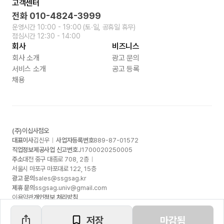
고객센터
전화
010-4824-3999
운영시간
10:00 - 19:00
(토∙일, 공휴일 휴무)
점심시간
12:30 - 14:00
회사
비즈니스
회사 소개
광고 문의
서비스 소개
공고 등록
채용
(주)이십사점오
대표이사
김신우
사업자등록번호
889-87-01572
직업정보제공사업 신고번호
J1700020250005
주소
대전 중구 대종로
708, 2
층
서울시 마포구 마포대로
122, 15
층
광고 문의
sales@ssgsag.kr
제휴 문의
ssgsag.univ@gmail.com
이용약관
개인정보 처리방침
저장
마감됨