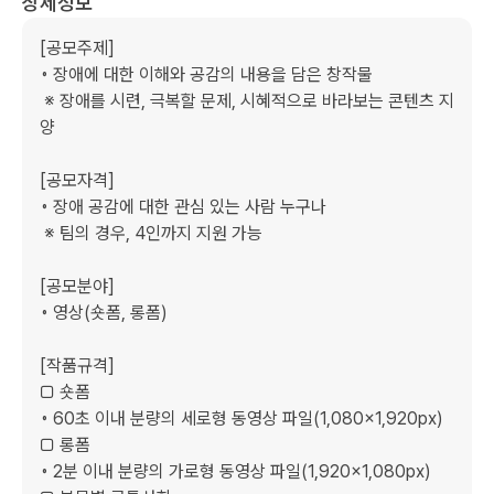
상세정보
[공모주제]

◦ 장애에 대한 이해와 공감의 내용을 담은 창작물

 ※ 장애를 시련, 극복할 문제, 시혜적으로 바라보는 콘텐츠 지
양

[공모자격]

◦ 장애 공감에 대한 관심 있는 사람 누구나

 ※ 팀의 경우, 4인까지 지원 가능

[공모분야]

◦ 영상(숏폼, 롱폼)

[작품규격]

□ 숏폼

◦ 60초 이내 분량의 세로형 동영상 파일(1,080×1,920px)

□ 롱폼

◦ 2분 이내 분량의 가로형 동영상 파일(1,920×1,080px)
