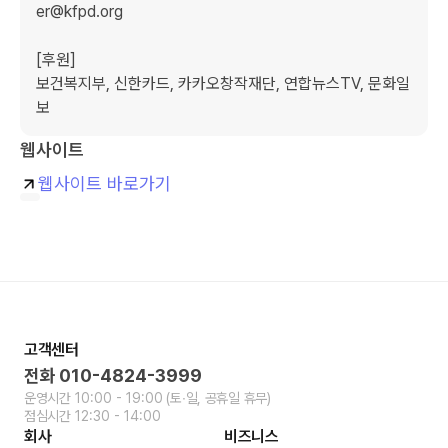
er@kfpd.org

[후원]

보건복지부, 신한카드, 카카오창작재단, 연합뉴스TV, 문화일
보
웹사이트
웹사이트 바로가기
고객센터
전화
010-4824-3999
운영시간
10:00 - 19:00
(토∙일, 공휴일 휴무)
점심시간
12:30 - 14:00
회사
비즈니스