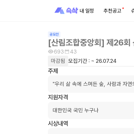
내 일정
추천공고
공모전
[산림조합중앙회] 제26회
693
43
마감됨
모집기간 :
~ 26.07.24
주제
"우리 삶 속에 스며든 숲, 사람과 자연
지원자격
대한민국 국민 누구나
시상내역