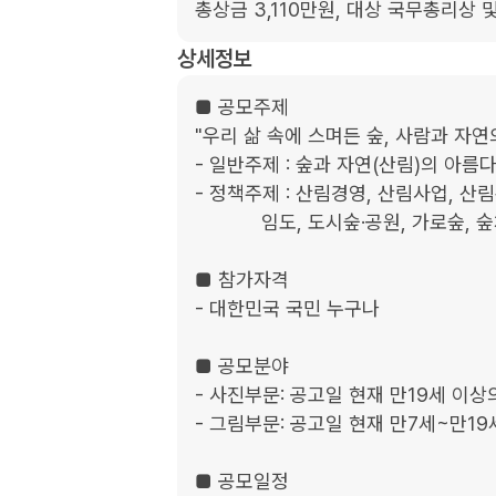
총상금 3,110만원, 대상 국무총리상 
상세정보
■ 공모주제

"우리 삶 속에 스며든 숲, 사람과 자연
- 일반주제 : 숲과 자연(산림)의 아름다
- 정책주제 : 산림경영, 산림사업, 산
            임도, 도시숲·공원, 가로숲, 숲체험·교육, 수목장, 추모공원, 산림휴양 등

■ 참가자격

- 대한민국 국민 누구나

■ 공모분야

- 사진부문: 공고일 현재 만19세 이상의
- 그림부문: 공고일 현재 만7세~만19
■ 공모일정
