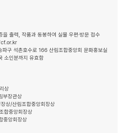
증을 출력, 작품과 동봉하여 실물 우편·방문 접수

.or.kr

시 송파구 석촌호수로 166 산림조합중앙회 문화홍보실

국 소인분까지 유효함

리상

농림부장관상

림청장상/산림조합중앙회장상

산림조합중앙회장상

조합중앙회장상
