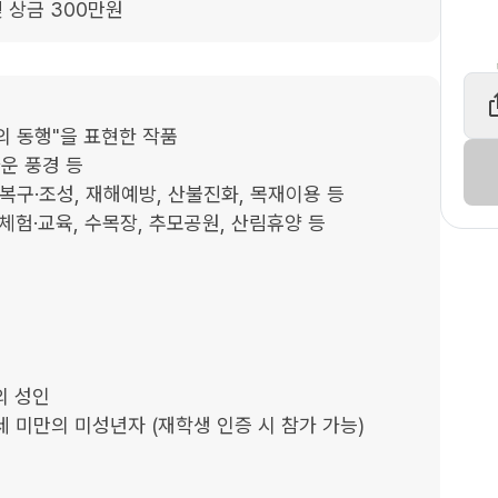
및 상금 300만원
의 동행"을 표현한 작품

운 풍경 등

림복구·조성, 재해예방, 산불진화, 목재이용 등

 성인

세 미만의 미성년자 (재학생 인증 시 참가 가능)
