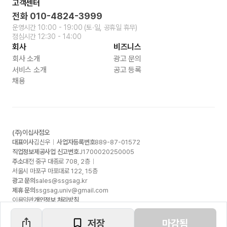
고객센터
전화
010-4824-3999
운영시간
10:00 - 19:00
(토∙일, 공휴일 휴무)
점심시간
12:30 - 14:00
회사
비즈니스
회사 소개
광고 문의
서비스 소개
공고 등록
채용
(주)이십사점오
대표이사
김신우
사업자등록번호
889-87-01572
직업정보제공사업 신고번호
J1700020250005
주소
대전 중구 대종로
708, 2
층
서울시 마포구 마포대로
122, 15
층
광고 문의
sales@ssgsag.kr
제휴 문의
ssgsag.univ@gmail.com
이용약관
개인정보 처리방침
저장
마감됨