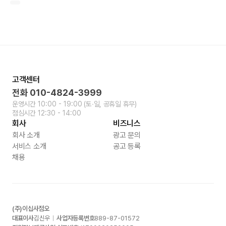
고객센터
전화
010-4824-3999
운영시간
10:00 - 19:00
(토∙일, 공휴일 휴무)
점심시간
12:30 - 14:00
회사
비즈니스
회사 소개
광고 문의
서비스 소개
공고 등록
채용
(주)이십사점오
대표이사
김신우
사업자등록번호
889-87-01572