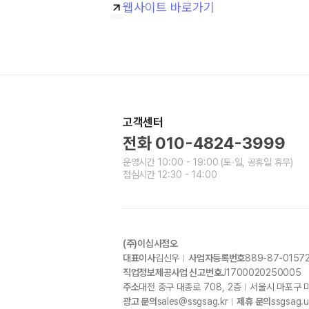
웹사이트 바로가기
고객센터
전화
010-4824-3999
운영시간
10:00 - 19:00
(토∙일, 공휴일 휴무)
점심시간
12:30 - 14:00
(주)이십사점오
대표이사
김신우
사업자등록번호
889-87-0157
직업정보제공사업 신고번호
J1700020250005
주소
대전 중구 대종로
708, 2
층
서울시 마포구 
광고 문의
sales@ssgsag.kr
제휴 문의
ssgsag.