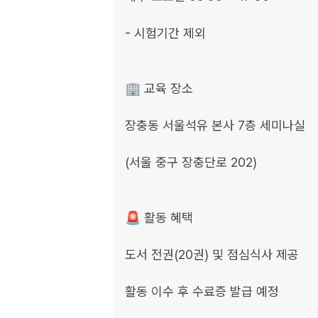
- 시험기간 제외

🏢 교육 장소

장충동 서울석유 본사 7층 세미나실

(서울 중구 장충단로 202)

🚨 활동 혜택

도서 전권(20권) 및 점심식사 제공

활동 이수 후 수료증 발급 예정
