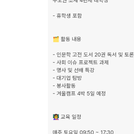
수도권 소재 4년제 대학생

- 휴학생 포함

🗂️ 활동 내용

- 인문학 고전 도서 20권 독서 및 토론

- 사회 이슈 프로젝트 과제

- 명사 및 선배 특강

- 대기업 탐방

- 봉사활동

- 겨울캠프 4박 5일 예정

👩‍🏫 교육 일정

매주 토요일 09:50 ~ 17:30
