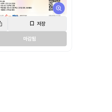
저장
마감됨