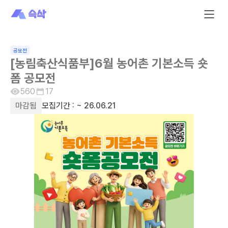
공모전
[농림축산식품부]6월 농어촌 기본소득 숏
폼 공모전
560
17
마감됨
모집기간 :
~ 26.06.21