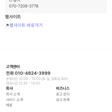
○ 문의

070-7209-3778
웹사이트
웹사이트 바로가기
고객센터
전화
010-4824-3999
운영시간
10:00 - 19:00
(토∙일, 공휴일 휴무)
점심시간
12:30 - 14:00
회사
비즈니스
회사 소개
광고 문의
서비스 소개
공고 등록
채용