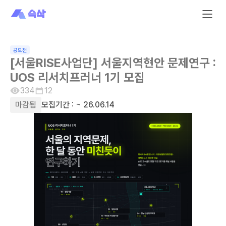
공모전
[서울RISE사업단] 서울지역현안 문제연구 :
UOS 리서치프러너 1기 모집
334
12
마감됨
모집기간 :
~ 26.06.14