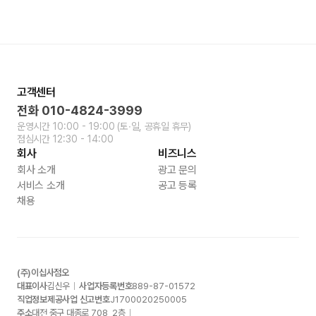
고객센터
전화
010-4824-3999
운영시간
10:00 - 19:00
(토∙일, 공휴일 휴무)
점심시간
12:30 - 14:00
회사
비즈니스
회사 소개
광고 문의
서비스 소개
공고 등록
채용
(주)이십사점오
대표이사
김신우
사업자등록번호
889-87-01572
직업정보제공사업 신고번호
J1700020250005
주소
대전 중구 대종로
708, 2
층