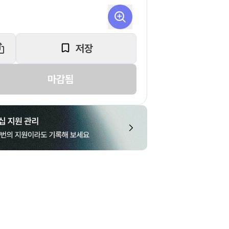
저장
마감됨