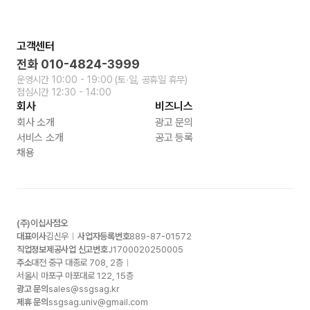
고객센터
전화
010-4824-3999
운영시간
10:00 - 19:00
(토∙일, 공휴일 휴무)
점심시간
12:30 - 14:00
회사
비즈니스
회사 소개
광고 문의
서비스 소개
공고 등록
채용
(주)이십사점오
대표이사
김신우
사업자등록번호
889-87-01572
직업정보제공사업 신고번호
J1700020250005
주소
대전 중구 대종로
708, 2
층
서울시 마포구 마포대로
122, 15
층
광고 문의
sales@ssgsag.kr
제휴 문의
ssgsag.univ@gmail.com