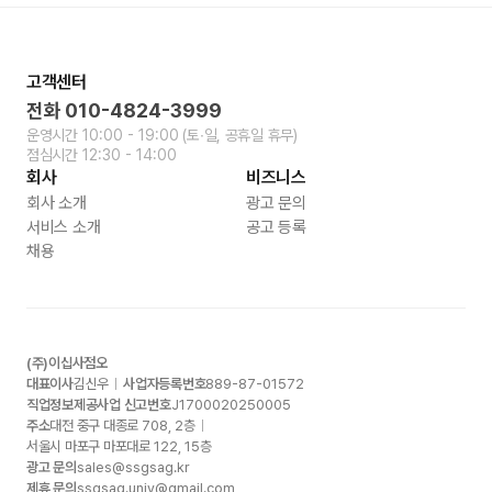
고객센터
전화
010-4824-3999
운영시간
10:00 - 19:00
(토∙일, 공휴일 휴무)
점심시간
12:30 - 14:00
회사
비즈니스
회사 소개
광고 문의
서비스 소개
공고 등록
채용
(주)이십사점오
대표이사
김신우
사업자등록번호
889-87-01572
직업정보제공사업 신고번호
J1700020250005
주소
대전 중구 대종로
708, 2
층
서울시 마포구 마포대로
122, 15
층
광고 문의
sales@ssgsag.kr
제휴 문의
ssgsag.univ@gmail.com