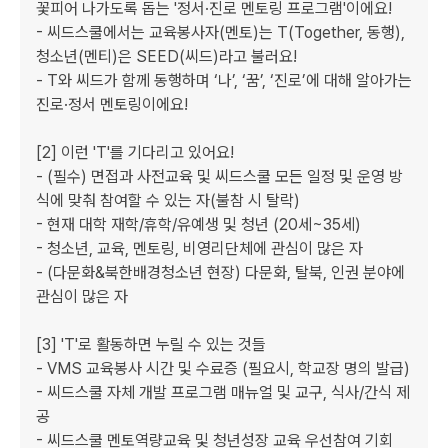
꽃피어 나가도록 돕는 '정서·진로 멘토링 프로그램'이에요!

- 씨드스쿨에서는 교육봉사자(멘토)는 T(Together, 동행), 
청소년(멘티)은 SEED(씨드)라고 불러요!

- T와 씨드가 함께 동행하며 ‘나’, ‘꿈’, ‘진로’에 대해 알아가는 
진로·정서 멘토링이에요!

[2] 이런 'T'를 기다리고 있어요!

- (필수) 면접과 사전교육 및 씨드스쿨 모든 일정 및 운영 방
식에 맞춰 참여할 수 있는 자(불참 시 탈락) 

- 현재 대학 재학/휴학/유예생 및 청년 (20세~35세) 

- 청소년, 교육, 멘토링, 비영리단체에 관심이 많은 자

- (다문화&북한배경청소년 현장) 다문화, 탈북, 인권 분야에 
관심이 많은 자

[3] 'T'로 활동하면 누릴 수 있는 것들

- VMS 교육봉사 시간 및 수료증 (필요시, 학교장 명의 발급)

- 씨드스쿨 자체 개발 프로그램 매뉴얼 및 교구, 식사/간식 제
공

- 씨드스쿨 멘토역량교육 및 청년성장 교육 우선참여 기회
