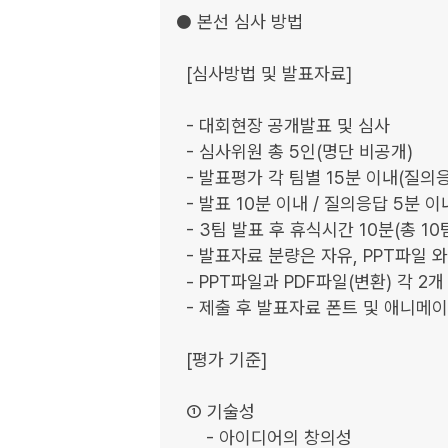
● 본선 심사 방법

  [심사방법 및 발표자료]

  - 대회현장 공개발표 및 심사

  - 심사위원 총 5인(명단 비공개)

  - 발표평가 각 팀별 15분 이내(질의응답 포함) 부여

  - 발표 10분 이내 / 질의응답 5분 이내

  - 3팀 발표 후 휴식시간 10분(총 10팀 발표)

  - 발표자료 분량은 자유, PPT파일 와이드비율로 작성

  - PPT파일과 PDF파일(변환) 각 2개 제출(본선 2일차 오전 8시 까지)

  - 제출 후 발표자료 폰트 및 애니메이션의 정상구현 여부를 운영진에게 확인받아야 함

  [평가 기준]

  ① 기술성

      - 아이디어의 창의성
