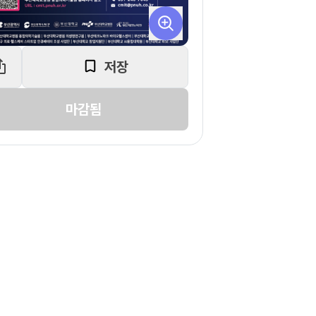
저장
마감됨