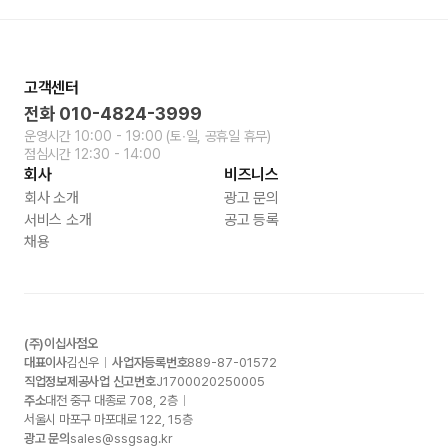
고객센터
전화
010-4824-3999
운영시간
10:00 - 19:00
(토∙일, 공휴일 휴무)
점심시간
12:30 - 14:00
회사
비즈니스
회사 소개
광고 문의
서비스 소개
공고 등록
채용
(주)이십사점오
대표이사
김신우
사업자등록번호
889-87-01572
직업정보제공사업 신고번호
J1700020250005
주소
대전 중구 대종로
708, 2
층
서울시 마포구 마포대로
122, 15
층
광고 문의
sales@ssgsag.kr